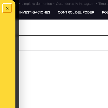
Bulos Ceuta
•
Limpieza de montes
•
Curanderos IA Instagram
•
Timo J
×
UNKING
INVESTIGACIONES
CONTROL DEL PODER
PO