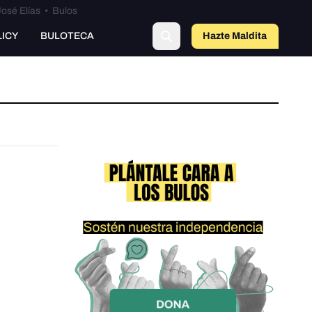
osé Elías
•
Bulos
LICY
BULOTECA
Hazte Maldit
a