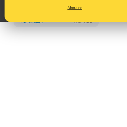
científica o ardid
Ahora no
publicitario?
PREBUNKING
22/01/2024