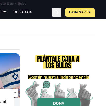
osé Elías
•
Bulos
LICY
BULOTECA
Hazte Maldit
a
a al