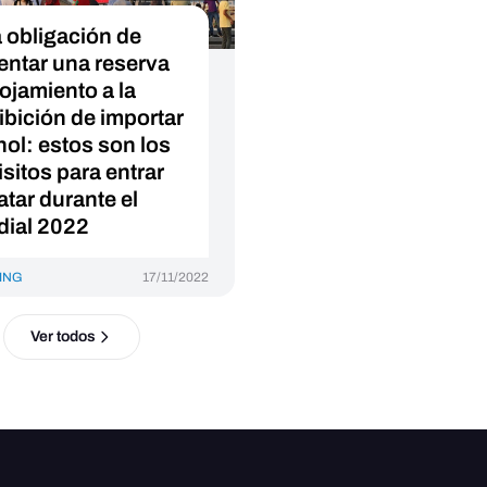
a obligación de
entar una reserva
lojamiento a la
ibición de importar
hol: estos son los
isitos para entrar
atar durante el
ial 2022
ING
17/11/2022
Ver todos