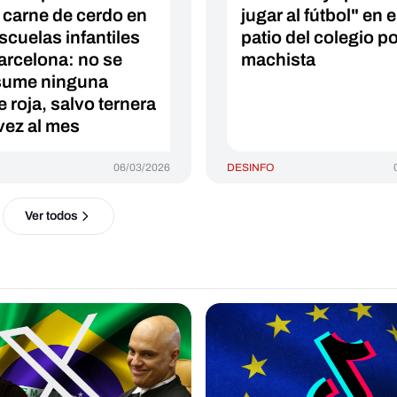
a carne de cerdo en
jugar al fútbol" en e
scuelas infantiles
patio del colegio p
arcelona: no se
machista
sume ninguna
 roja, salvo ternera
vez al mes
06/03/2026
DESINFO
Ver todos