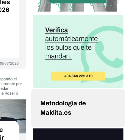
líes
2026
30/03/2026
Metodología de
Maldita.es
e
ir