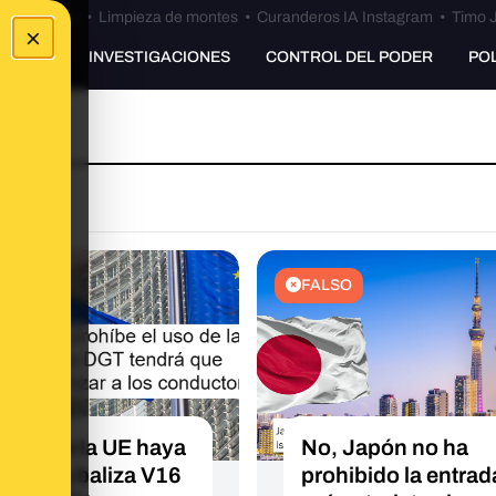
Bulos Ceuta
•
Limpieza de montes
•
Curanderos IA Instagram
•
Timo J
×
UNKING
INVESTIGACIONES
CONTROL DEL PODER
PO
O
FALSO
also que la UE haya
No, Japón no ha
ibido la baliza V16
prohibido la entrad