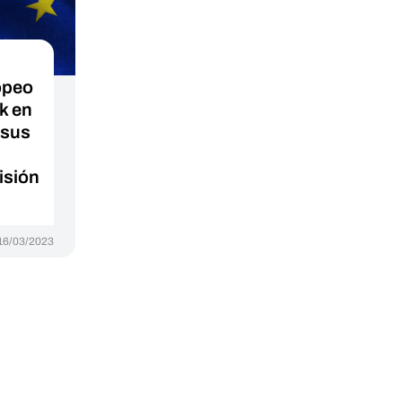
opeo
k en
 sus
isión
16/03/2023