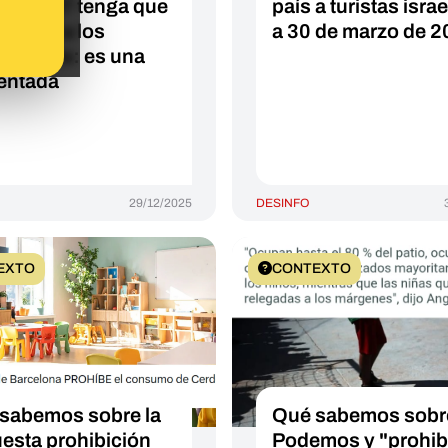
e la DGT tenga que
país a turistas israe
mnizar a los
a 30 de marzo de 
uctores: es una
entada
29/12/2025
DESINFO
EXTO
CONTEXTO
sabemos sobre la
Qué sabemos sobr
esta prohibición
Podemos y "prohib