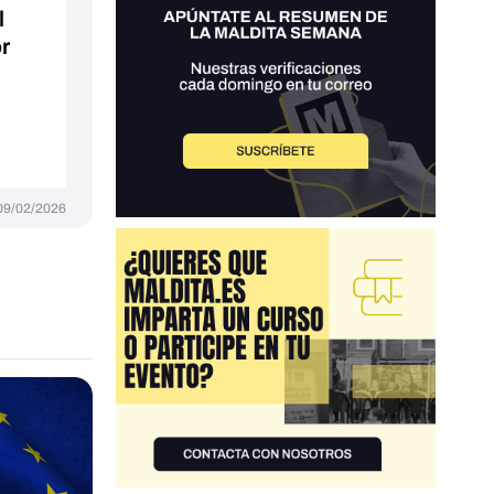
l
or
09/02/2026