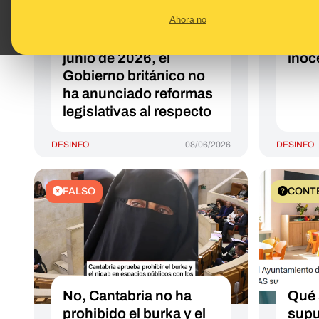
de los sijs a portar
y qu
Ahora no
cuchillos religiosos en
inde
Reino Unido: a 8 de
cond
junio de 2026, el
inoc
Gobierno británico no
ha anunciado reformas
legislativas al respecto
DESINFO
08/06/2026
DESINFO
FALSO
CONT
No, Cantabria no ha
Qué 
prohibido el burka y el
supu