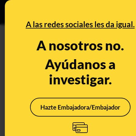
Grupos Ceuta
•
DESINFO
PREB
A las redes sociales les da igual.
prohibición
A nosotros no.
Desinfo
Ayúdanos a
investigar.
CONTEXTO
FALS
Hazte Embajadora/Embajador
Qué sabemos sobre la
Es f
eliminación del derecho
proh