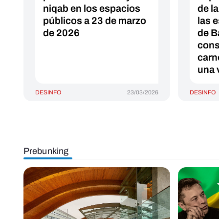
niqab en los espacios
de l
públicos a 23 de marzo
las e
de 2026
de B
con
carne
una 
DESINFO
23/03/2026
DESINFO
Prebunking