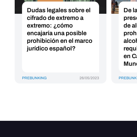
Dudas legales sobre el
De l
cifrado de extremo a
pres
extremo: ¿cómo
de a
encajaría una posible
proh
prohibición en el marco
alco
jurídico español?
requ
en C
Mund
PREBUNKING
26/05/2023
PREBUNK