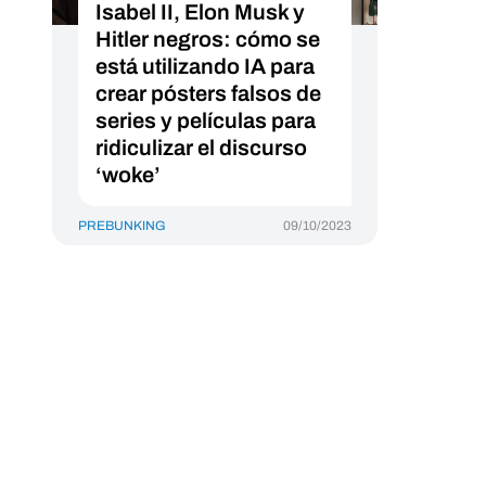
Isabel II, Elon Musk y
Hitler negros: cómo se
está utilizando IA para
crear pósters falsos de
series y películas para
ridiculizar el discurso
‘woke’
PREBUNKING
09/10/2023