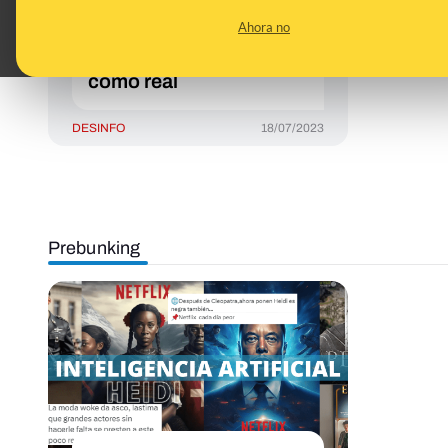
progresista: es una
Ahora no
sátira de El Mundo
Today que se viraliza
como real
DESINFO
18/07/2023
Prebunking