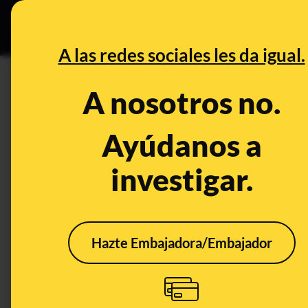
Grupos Ceuta
•
DESINFO
PREB
A las redes sociales les da igual.
progresista
A nosotros no.
Desinfo
Ayúdanos a
investigar.
Hazte Embajadora/Embajador
No, Felipe VI no ha
pedido el voto