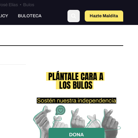
osé Elías
•
Bulos
LICY
BULOTECA
Hazte Maldit
a