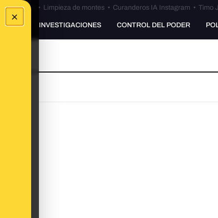
Bulos Ceuta
•
Limpieza de montes
•
Curanderos IA Instagram
•
Timo J
×
UNKING
INVESTIGACIONES
CONTROL DEL PODER
PO