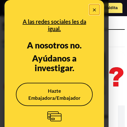
×
Hazte Maldit
a
Abrir menú
A las redes sociales les da
preuguntas
igual.
Prebunking
A nosotros no.
Ayúdanos a
investigar.
Hazte
Embajadora/Embajador
Las afirmaciones falsas o sin
evidencias científicas de Dolores
Cahill en el programa americano The
Highwire