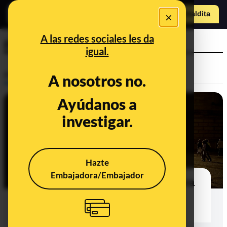
×
Hazte Maldit
a
Abrir menú
A las redes sociales les da
posturas
igual.
Prebunking
A nosotros no.
Ayúdanos a
investigar.
Hazte
Embajadora/Embajador
Salud y bici (III): por qué una postura
correcta puede ayudar a evitar
lesiones