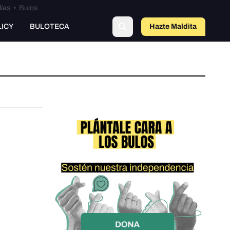
lías
•
Bulos
LICY
BULOTECA
Hazte Maldit
a