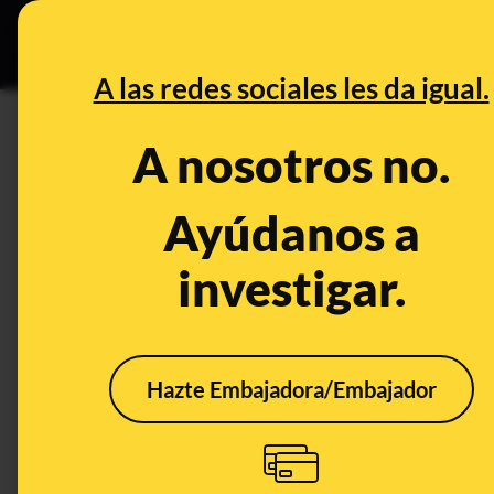
Especial C
DESINFO
PREB
A las redes sociales les da igual.
Pilar Baselga
A nosotros no.
Desinfo
Ayúdanos a
investigar.
Hazte Embajadora/Embajador
No, estas fotos de
No, 
Begoña Gómez, "la
publ