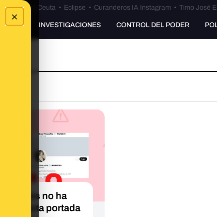
euta
•
Bulos Ceuta
•
Eclipse
•
Curanderos IA Instagram
•
Timo José E
×
UNKING
INVESTIGACIONES
CONTROL DEL PODER
PO
El Jueves no ha
icado esta portada