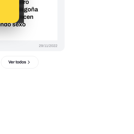
a que Pedro
hez y Begoña
ez aparecen
endo sexo
29/11/2022
Ver todos