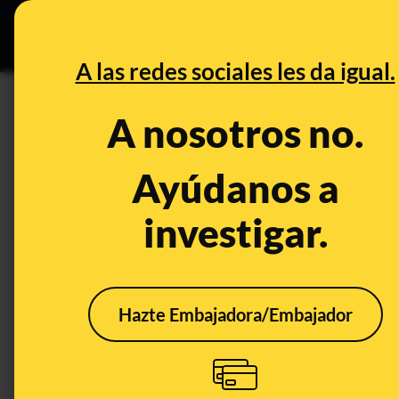
Especial C
DESINFO
PREB
A las redes sociales les da igual.
persona
A nosotros no.
Desinfo
Ayúdanos a
investigar.
Hazte Embajadora/Embajador
No, Mercadona no va a
limitar la compra a solo