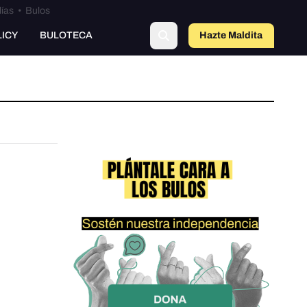
lías
•
Bulos
LICY
BULOTECA
Hazte Maldit
a