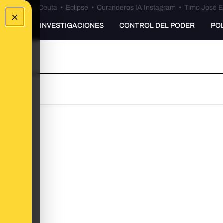
euta
•
Bulos Ceuta
•
Eclipse
•
Curanderos IA Instagram
•
Timo José E
×
UNKING
INVESTIGACIONES
CONTROL DEL PODER
PO