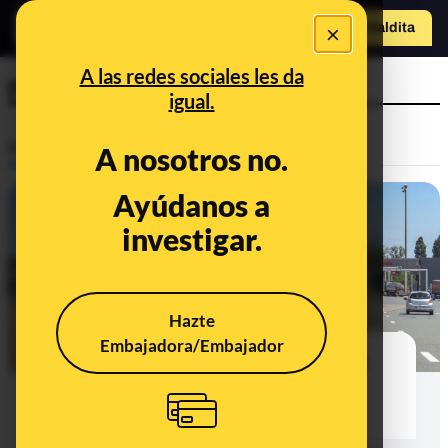
×
Hazte Maldit
a
Abrir menú
A las redes sociales les da
peajes
igual.
Prebunking
A nosotros no.
Ayúdanos a
investigar.
Hazte
Embajadora/Embajador
Peajes en las autovías españolas a
partir de 2024: preguntas y
respuestas