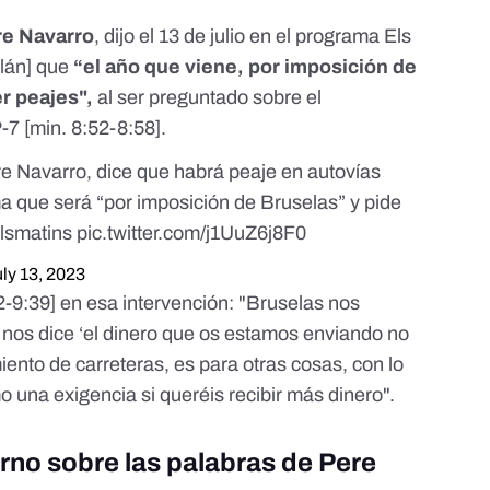
re Navarro
, dijo el 13 de julio en el programa Els
alán] que
“el año que viene, por imposición de
r peajes",
al ser preguntado sobre el
-7 [
min. 8:52-8:58
].
re Navarro, dice que habrá peaje en autovías
ma que será “por imposición de Bruselas” y pide
lsmatins
pic.twitter.com/j1UuZ6j8F0
ly 13, 2023
2-9:39
] en esa intervención: "Bruselas nos
 nos dice ‘el dinero que os estamos enviando no
ento de carreteras, es para otras cosas, con lo
 una exigencia si queréis recibir más dinero".
rno sobre las palabras de Pere