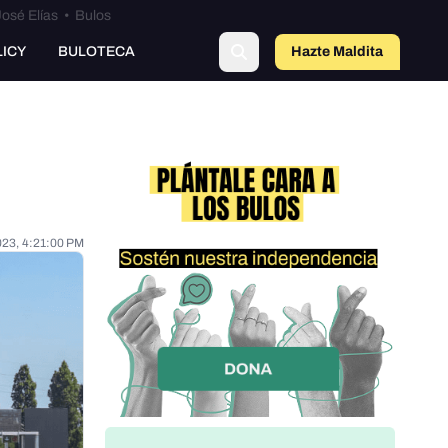
osé Elías
•
Bulos
LICY
BULOTECA
Hazte Maldit
o
023, 4:21:00 PM