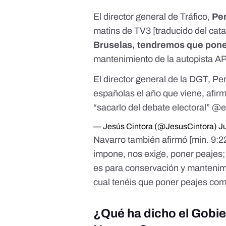
El director general de Tráfico,
Pe
matins de TV3 [traducido del cat
Bruselas, tendremos que pone
mantenimiento de la autopista AP
El director general de la DGT, Pe
españolas el año que viene, afir
“sacarlo del debate electoral”
@e
— Jesús Cintora (@JesusCintora)
Ju
Navarro también afirmó [
min. 9:2
impone, nos exige, poner peajes;
es para conservación y mantenimi
cual tenéis que poner peajes como
¿Qué ha dicho el Gobie