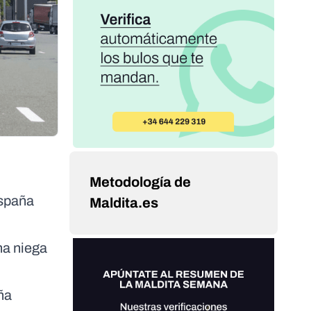
Metodología de
España
Maldita.es
na niega
ña