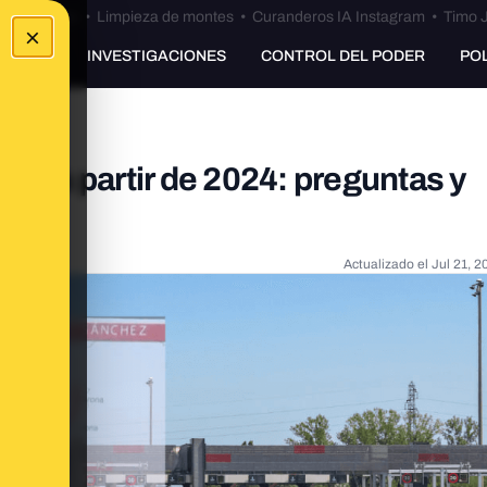
Bulos Ceuta
•
Limpieza de montes
•
Curanderos IA Instagram
•
Timo J
×
UNKING
INVESTIGACIONES
CONTROL DEL PODER
PO
las a partir de 2024: preguntas y
Actualizado el
Jul 21, 2