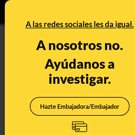
Grupos Ceuta
•
DESINFO
PREB
A las redes sociales les da igual.
PREBUNKING
A nosotros no.
Peajes en las autovías españo
respuestas
Ayúdanos a
investigar.
Publicado el
Jul 15, 2023, 11:57:15 AM
Hazte Embajadora/Embajador