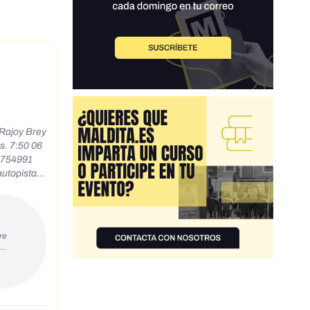
s. 7:50 06
82754991
ce 17:05-
1,1k ↑
do mientras
 v los
re
s…