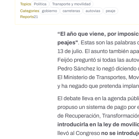
Topics
Política
Transporte y movilidad
Categories
gobierno
carreteras
autovias
peaje
Reports
21
“El año que viene, por imposi
peajes"
. Estas son las
palabras d
13 de julio. El asunto también apa
Feijóo preguntó si todas las autov
Pedro Sánchez lo negó diciendo q
El Ministerio de Transportes, Mo
y ha negado que pretenda implant
El debate lleva en la agenda púb
propuso un sistema de pago por e
de Recuperación, Transformación
introducirla en la ley de movil
llevó al Congreso
no se introduj