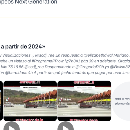
ropeos Next Generation
a partir de 2024»
lizabethdwal Mariano Rajoy Brey
che un vistazo al #ProgramaPP ow.ly/7h841 pág 39 en adelante. Gracia
bro hilo 75 16 56 @scdj_ree Respondiendo a @GregorioRCh ya @Belisa
536Jose Que se joda el puto negro incivilizado. Un palizon tb se mere
cha tendrás que pagar por usar las autopistas y autovías en Esp... ♡ 8 1
e una gran crisis en las salas de cine. El verdadero cine queda relega
vel y derivados. + ¿Por qué este desnivel cultural entre los millennials
and 4 mo
element