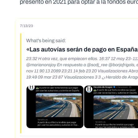
presentó en 2021 para optar a la fondos eu
7/13/23
What's being said:
«Las autovías serán de pago en España 
23:32 H otra vez, que empiecen ellos. 16:37 12 may 23-113 Visualizaciones ن @scdj_ree En respuesta a @e
@marianorajoy En respuesta a @scdj_ree @borjafrigols, e
nov 11 90 13 2089 23:21 14 feb 23 20 Visualizaciones A
19:49 09 mar 23 87 Visualizaciones 3 3 ن Heraldo de Aragón @heraldoes 4h A partir de qué fecha tendrás que pagar por usar las autopistas
y autovías en España @scdj_ree En respuesta a @Ant52529
05 may 23-31 Visualizaciones heraldo.es A partir de qué fe
4043 ili 342k 41 Andrés Trasado @andres_trasado 12h Exist
que los chavales de hoy en día solo consumen productos mar
jóvenes de otras (meiores) épocas? 381 140k