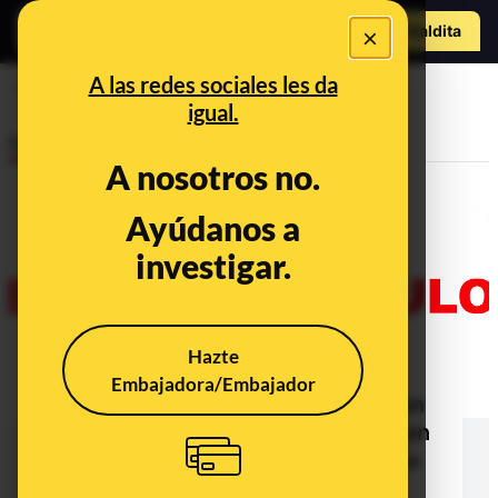
Hazte Maldit
×
a
Abrir menú
A las redes sociales les da
patentado
igual.
Desinfo
A nosotros no.
Ayúdanos a
investigar.
Hazte
Embajadora/Embajador
No, un virus patentado en 2004 en
Estados Unidos no ha aparecido en
China 16 años después: es un tipo
nuevo de coronavirus