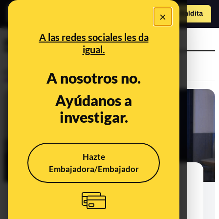
×
Hazte Maldit
a
Abrir menú
A las redes sociales les da
parados
igual.
Control del poder
A nosotros no.
Ayúdanos a
investigar.
Hazte
Embajadora/Embajador
Pablo Casado y los supuestos 7
millones de empleos que crearon
Aznar y Rajoy cuando gobernaron:
una cifra falsa que lleva tres años