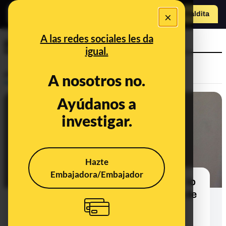
×
Hazte Maldit
a
Abrir menú
A las redes sociales les da
papel higiénico
igual.
Prebunking
A nosotros no.
Ayúdanos a
investigar.
Hazte
Embajadora/Embajador
El papel higiénico y el coronavirus: lo
compramos por sensación de falta de
control y de estar “perdiéndonos
algo”