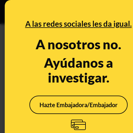
Especial C
DESINFO
PREB
A las redes sociales les da igual.
Palma de Mallorca
A nosotros no.
Desinfo
Ayúdanos a
investigar.
Hazte Embajadora/Embajador
Qué sabemos sobre
No, 
que los bazares chinos
Palm