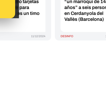
 regalando tarjetas
“un marroquí de 14
ransporte para
años” a seis perso
r gratis: es un timo
en Cerdanyola del
Vallès (Barcelona)
11/12/2024
DESINFO