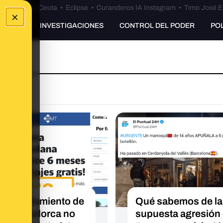
euta
•
Bulos Ceuta
•
Eclipse
•
Curanderos IA Instagram
•
Timo José E
×
UNKING
INVESTIGACIONES
CONTROL DEL PODER
PO
el Ayuntamiento de
Qué sabemos de la
a de Mallorca no
supuesta agresión