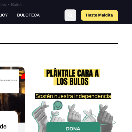
lías
•
Bulos
LICY
BULOTECA
Hazte Maldit
a
 de