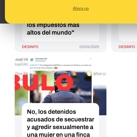
están cerrando porque
está
Ahora no
"se avecina una guerra"
de t
o porque "España tiene
viaja
los impuestos más
altos del mundo"
DESINFO
03/04/2025
DESINFO
No, los detenidos
acusados de secuestrar
y agredir sexualmente a
una mujer en una finca