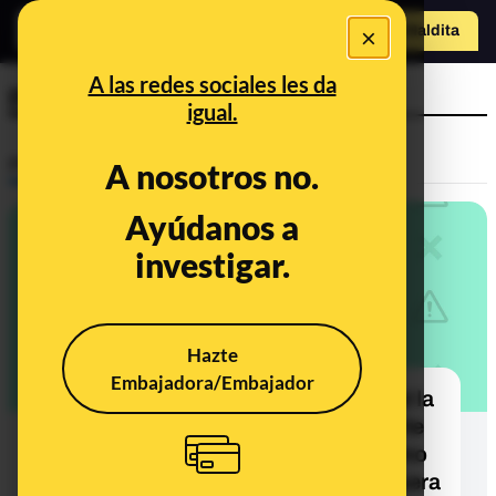
×
Hazte Maldit
a
Abrir menú
A las redes sociales les da
pajita
igual.
Prebunking
A nosotros no.
Ayúdanos a
investigar.
Hazte
Embajadora/Embajador
No llevas toda la vida utilizando mal la
pajita de los bricks de zumo: la ‘parte
que se dobla’ no va por dentro, como
indica esta imagen viral, sino por fuera