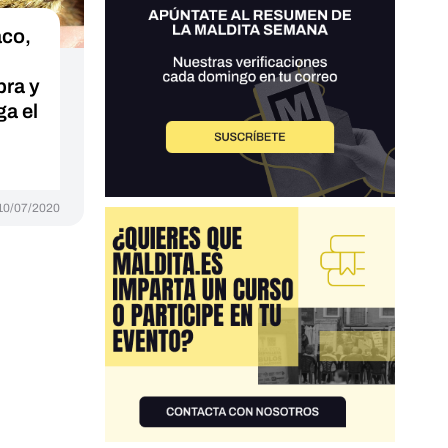
aco,
bra y
ga el
10/07/2020