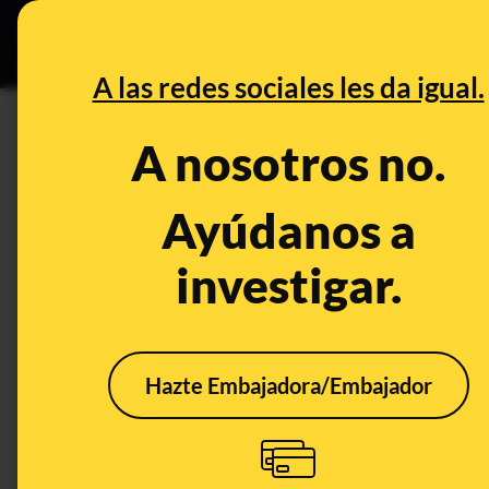
Especial C
DESINFO
PREB
A las redes sociales les da igual.
pájaro
A nosotros no.
Desinfo
Ayúdanos a
investigar.
Hazte Embajadora/Embajador
No, una persona no se
disfrazó de pájaro, se