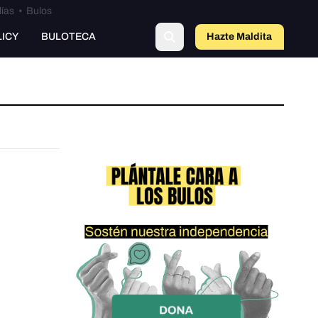
lías
•
Bulos
LICY
BULOTECA
Hazte Maldit
a