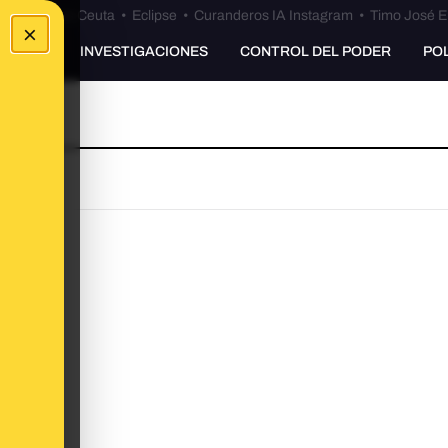
euta
•
Bulos Ceuta
•
Eclipse
•
Curanderos IA Instagram
•
Timo José E
×
UNKING
INVESTIGACIONES
CONTROL DEL PODER
PO