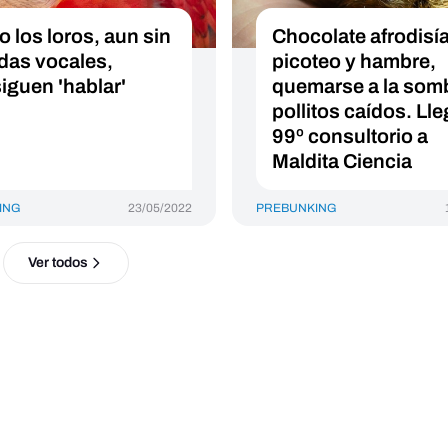
 los loros, aun sin
Chocolate afrodisí
das vocales,
picoteo y hambre,
iguen 'hablar'
quemarse a la som
pollitos caídos. Lle
99º consultorio a
Maldita Ciencia
ING
23/05/2022
PREBUNKING
Ver todos