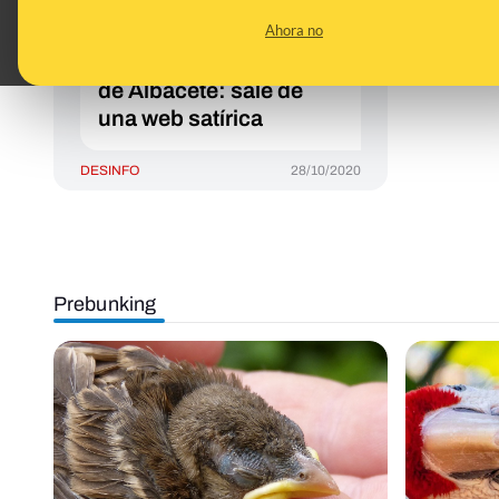
subió a un árbol y
Ahora no
defecó encima de dos
personas en el Carnaval
de Albacete: sale de
una web satírica
DESINFO
28/10/2020
Prebunking