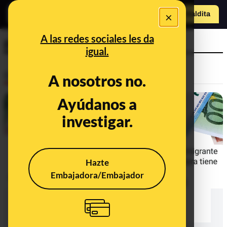
×
Hazte Maldit
a
Abrir menú
A las redes sociales les da
paguita
igual.
Desinfo
A nosotros no.
Ayúdanos a
investigar.
Hazte
Embajadora/Embajador
Inmigración e Ingreso Mínimo Vital:
los bulos que te están intentando
colar