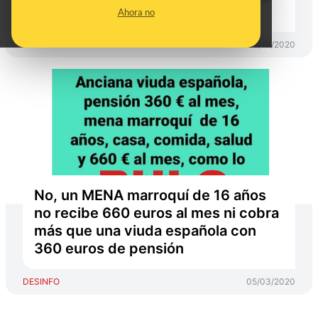
reportaje de El Mundo
Ahora no
DESINFO
23/10/2020
No, un MENA marroquí de 16 años
no recibe 660 euros al mes ni cobra
más que una viuda española con
360 euros de pensión
DESINFO
05/03/2020