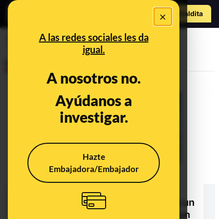
Hazte Maldit
×
a
Abrir menú
A las redes sociales les da
PAGA
igual.
Desinfo
A nosotros no.
Ayúdanos a
investigar.
Hazte
Embajadora/Embajador
No, la Junta de Andalucía no ha
otorgado "una paga" a una mujer
española por acoger en su casa a un
joven extranjero que aparece en un