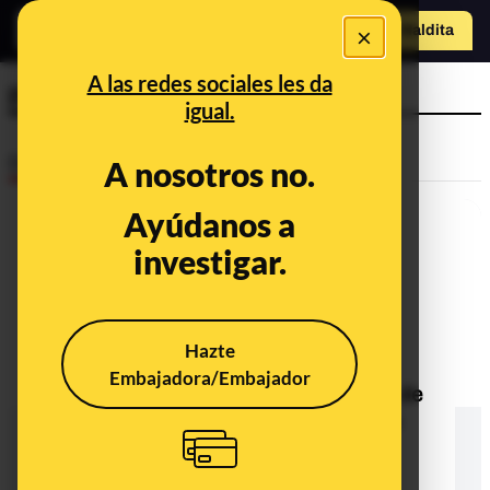
×
Hazte Maldit
a
Abrir menú
A las redes sociales les da
pabellón
igual.
Desinfo
A nosotros no.
Ayúdanos a
investigar.
Hazte
Embajadora/Embajador
No, no se están haciendo pruebas de
coronavirus 'a cualquier voluntario
que quiera hacérsela' en Motril
(Granada) a fecha de 24/11/2020