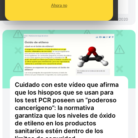
provocan cáncer
Ahora no
PREBUNKING
12/11/2020
Cuidado con este vídeo que afirma
que los hisopos que se usan para
los test PCR poseen un “poderoso
cancerígeno”: la normativa
garantiza que los niveles de óxido
de etileno en los productos
sanitarios estén dentro de los