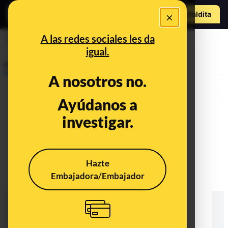
Hazte Maldit
×
a
Abrir menú
A las redes sociales les da
óxido de etileno
igual.
Prebunking
A nosotros no.
Ayúdanos a
investigar.
Hazte
Embajadora/Embajador
Las afirmaciones falsas de la
imagen viral que dice que las
mascarillas quirúrgicas usan
productos como el teflón que