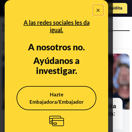
×
Hazte Maldit
a
Abrir menú
A las redes sociales les da
otro
igual.
Control del poder
A nosotros no.
Ayúdanos a
investigar.
Hazte
Embajadora/Embajador
Trump critica la audiencia conseguida
por Shcwarzenegger en su programa:
cuando decía que "lo hará genial"