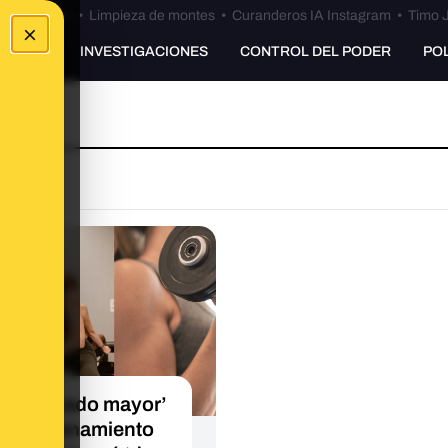
Bulos Ceuta
•
Limpieza de montes
•
Curanderos IA Instagram
•
Timo J
×
UNKING
INVESTIGACIONES
CONTROL DEL PODER
PO
‘demasiado mayor’
 el entrenamiento