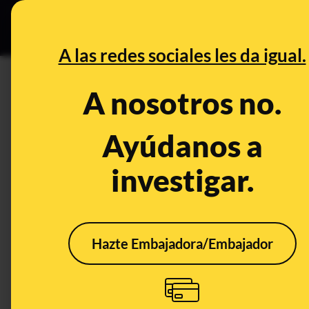
Grupos Ceuta
•
DESINFO
PREB
A las redes sociales les da igual.
osteoporosis
A nosotros no.
Prebunking
Ayúdanos a
investigar.
Hazte Embajadora/Embajador
Preguntas y respuestas
Ser 
sobre la vitamina D: qué
para