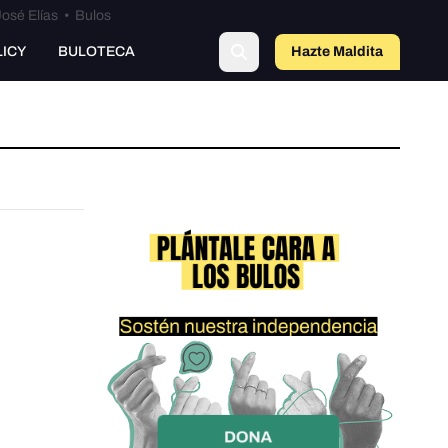
osé Elías
•
Bulos
LICY
BULOTECA
Hazte Maldit
a