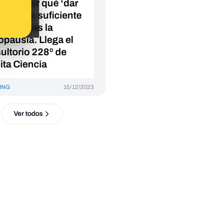
uerza, por qué ‘dar
s’ no es suficiente
rcicio tras la
pausia. Llega el
ultorio 228º de
ita Ciencia
ING
15/12/2023
Ver todos