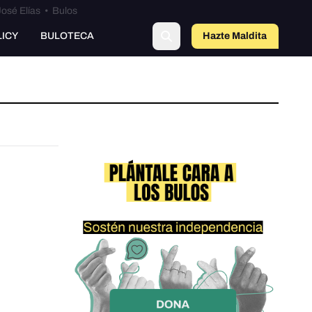
osé Elías
•
Bulos
LICY
BULOTECA
Hazte Maldit
a