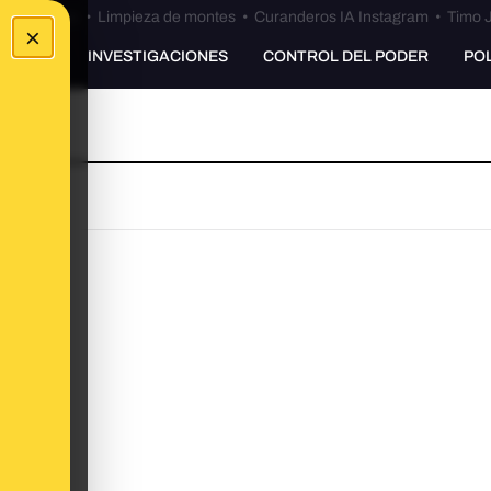
Bulos Ceuta
•
Limpieza de montes
•
Curanderos IA Instagram
•
Timo J
×
UNKING
INVESTIGACIONES
CONTROL DEL PODER
PO