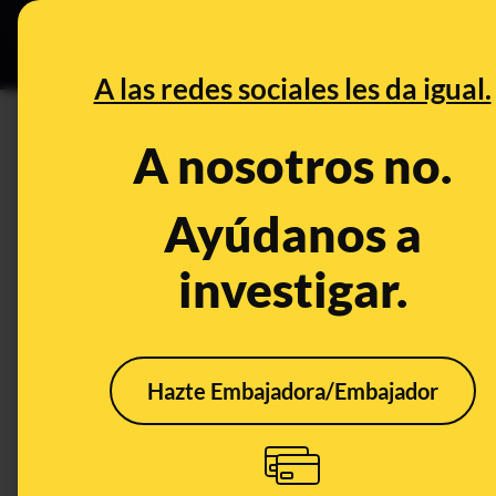
Grupos Ceuta
•
DESINFO
PREB
A las redes sociales les da igual.
obligatorias
A nosotros no.
Desinfo
Ayúdanos a
investigar.
Hazte Embajadora/Embajador
No, no es cierto que la
mascarilla haya dejado