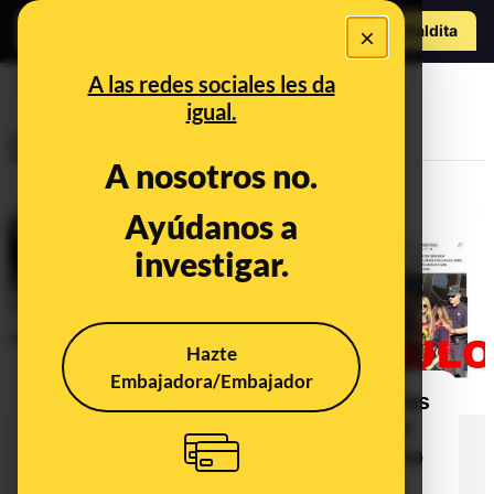
Hazte Maldit
×
a
Abrir menú
A las redes sociales les da
Núñez de Balboa
igual.
Desinfo
A nosotros no.
Ayúdanos a
investigar.
Hazte
Embajadora/Embajador
Bulos y desinformaciones sobre las
protestas y caceroladas contra el
Gobierno durante el confinamiento
por el coronavirus