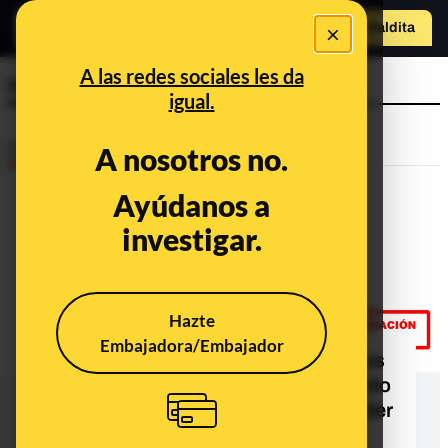
×
Hazte Maldit
a
Abrir menú
A las redes sociales les da
nombre ruso
igual.
Desinfo
A nosotros no.
Ayúdanos a
investigar.
Hazte
Embajadora/Embajador
No, no hay pruebas de que Podemos
haya tuiteado que "cuando un partido
en el Gobierno está imputado, su líder
y su cúpula deben dimitir"