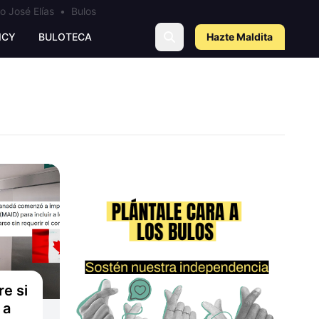
o José Elías
•
Bulos
ICY
BULOTECA
Hazte Maldit
a
e si
 a