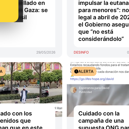
elíes y sellado en
impulsar la eutana
nto" en Gaza: se
para menores": no
 en Brasil
legal a abril de 20
el Gobierno asegu
que “no está
considerándolo”
29/05/2026
DESINFO
0
TA
ALERTA
ado con los
Cuidado con la
enidos que
campaña de una
man que en este
supuesta ONG par