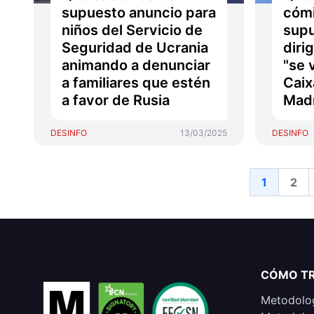
supuesto anuncio para
cómi
niños del Servicio de
sup
Seguridad de Ucrania
diri
animando a denunciar
"se 
a familiares que estén
Caix
a favor de Rusia
Mad
DESINFO
13/03/2025
DESINFO
1
2
CÓMO T
Metodolog