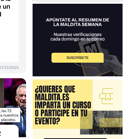
e un
d
01/12/2025
2