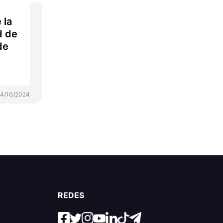
 la
d de
de
4/10/2024
REDES