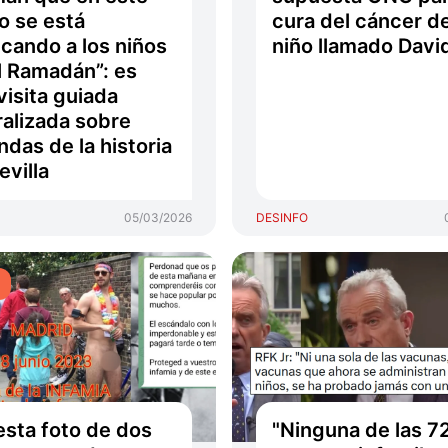
o se está
cura del cáncer d
cando a los niños
niño llamado Davi
l Ramadán”: es
visita guiada
ralizada sobre
ndas de la historia
evilla
05/03/2026
DESINFO
O
esta foto de dos
"Ninguna de las 7