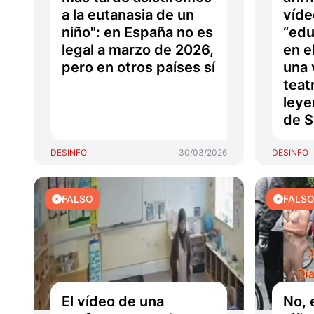
a la eutanasia de un
víde
niño": en España no es
“edu
legal a marzo de 2026,
en e
pero en otros países sí
una 
teat
leye
de S
DESINFO
30/03/2026
DESINFO
FALSO
FALS
El vídeo de una
No, 