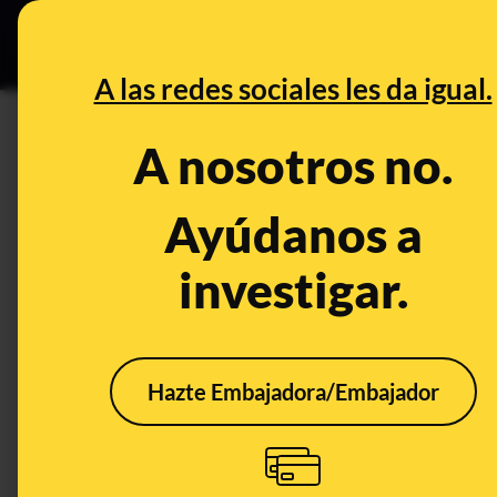
Grupos Ceuta
•
Bu
DESINFO
PREB
A las redes sociales les da igual.
niños
A nosotros no.
Desinfo
Ayúdanos a
investigar.
FALS
Hazte Embajadora/Embajador
"Niños cantando por
No, 
Venezuela" en ‘La Voz’:
un n