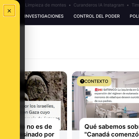
los Ceuta
•
Limpieza de montes
•
Curanderos IA Instagram
•
Tim
×
UNKING
INVESTIGACIONES
CONTROL DEL PODER
POL
O
CONTEXTO
esta foto no es de
Qué sabemos sobr
iño "asesinado por
"Canadá comenzó