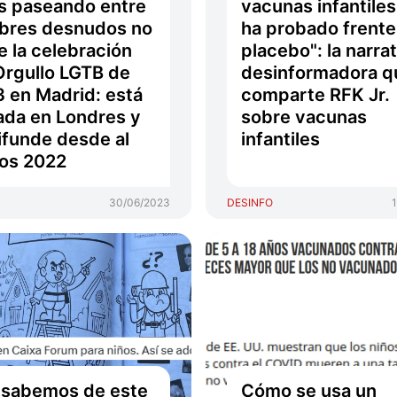
s paseando entre
vacunas infantiles
bres desnudos no
ha probado frente
e la celebración
placebo": la narra
Orgullo LGTB de
desinformadora q
 en Madrid: está
comparte RFK Jr.
da en Londres y
sobre vacunas
ifunde desde al
infantiles
os 2022
30/06/2023
DESINFO
 sabemos de este
Cómo se usa un