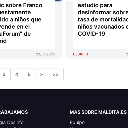
c sobre Franco
estudio para
uestamente
desinformar sobre
gido a niños que
tasa de mortalida
vende en el
niños vacunados 
aForum" de
COVID-19
rid
23/01/2025
DESINFO
2
3
4
5
>
>>
RABAJAMOS
MÁS SOBRE MALDITA.ES
ía Desinfo
Equipo