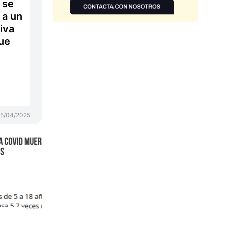
 se
 a un
tiva
ue
15/04/2025