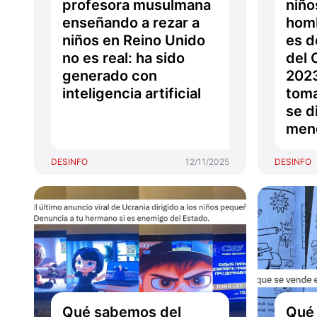
profesora musulmana
niño
enseñando a rezar a
hom
niños en Reino Unido
es d
no es real: ha sido
del 
generado con
2023
inteligencia artificial
toma
se d
men
DESINFO
12/11/2025
DESINFO
Qué sabemos del
Qué