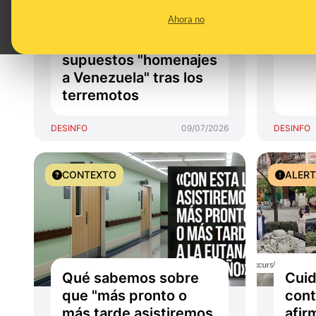
cómo se utilizan
isra
Ahora no
vídeos generados con
ceme
IA para hacer
tomó
supuestos "homenajes
a Venezuela" tras los
terremotos
DESINFO
09/07/2026
DESINFO
CONTEXTO
ALER
Qué sabemos sobre
Cuid
que "más pronto o
cont
más tarde asistiremos
afir