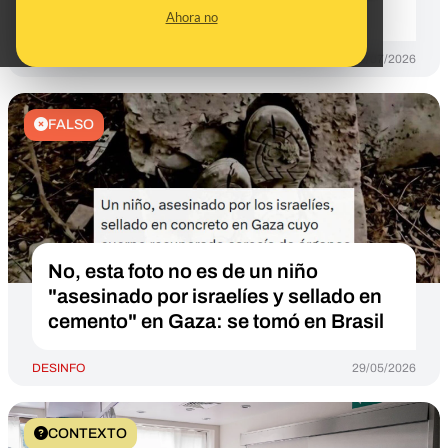
tras los terremotos
Ahora no
DESINFO
09/07/2026
FALSO
No, esta foto no es de un niño
"asesinado por israelíes y sellado en
cemento" en Gaza: se tomó en Brasil
DESINFO
29/05/2026
CONTEXTO