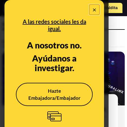
×
Hazte Maldit
a
Abrir menú
A las redes sociales les da
neurociencia
igual.
Prebunking
A nosotros no.
Ayúdanos a
investigar.
Hazte
Embajadora/Embajador
El primer implante de Neuralink en
humanos: la empresa de Elon Musk
no aporta datos ni ha registrado su
supuesto logro (y tampoco es la