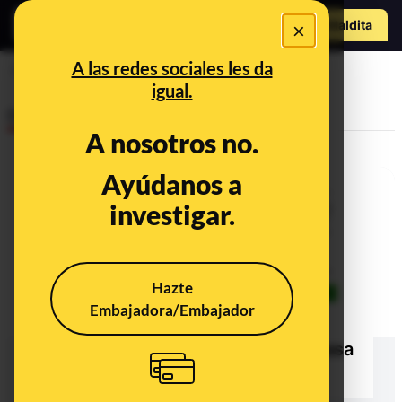
Hazte Maldit
×
a
Abrir menú
A las redes sociales les da
Navas del Marqués
igual.
Desinfo
A nosotros no.
Ayúdanos a
investigar.
Hazte
Embajadora/Embajador
No hay pruebas de que Pablo
Casado se haya comprado una casa
en Palencia por 700.000 euros