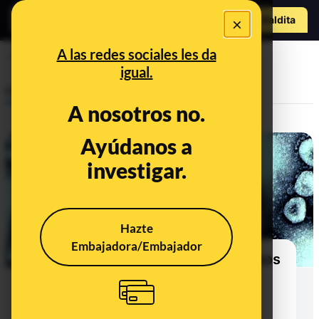
Hazte Maldit
×
a
Abrir menú
A las redes sociales les da
Monterrey
igual.
Prebunking
A nosotros no.
Ayúdanos a
investigar.
Hazte
Embajadora/Embajador
El coronavirus y los remedios falsos
para prevenirlo: cómo la
pseudociencia se aprovecha de
situaciones de crisis