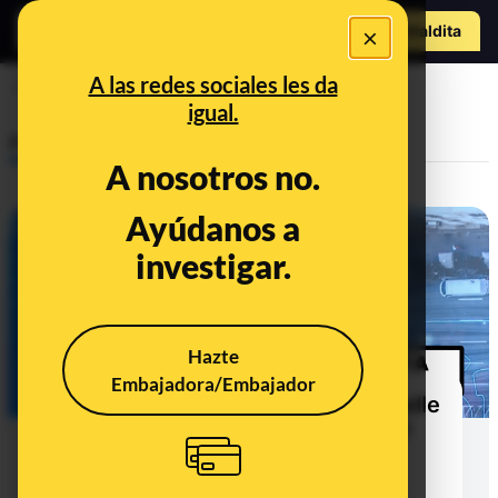
Hazte Maldit
×
a
Abrir menú
A las redes sociales les da
ministro
igual.
Prebunking
A nosotros no.
Ayúdanos a
investigar.
Hazte
Embajadora/Embajador
¿Los inmigrantes pasan en el muelle
de Arguineguín más de 72 horas?
Marlaska lo niega, pero distintas
organizaciones, cargos políticos