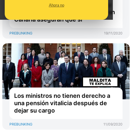
con responsabilidad en Canarias y
Ahora no
el juez de vigilancia del CIE de Gran
Canaria aseguran que sí
PREBUNKING
19/11/2020
Los ministros no tienen derecho a
una pensión vitalicia después de
dejar su cargo
PREBUNKING
11/09/2020