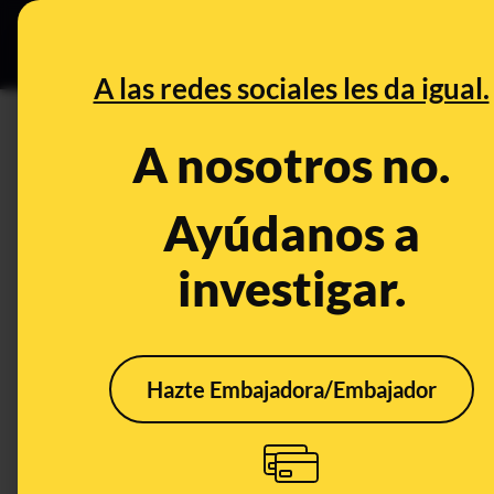
Especial Ceuta
•
DESINFO
PREB
A las redes sociales les da igual.
Ministerio de Interiorr
A nosotros no.
Desinfo
Ayúdanos a
investigar.
CONTEXTO
Hazte Embajadora/Embajador
Qué sabemos sobre las
personas identificadas