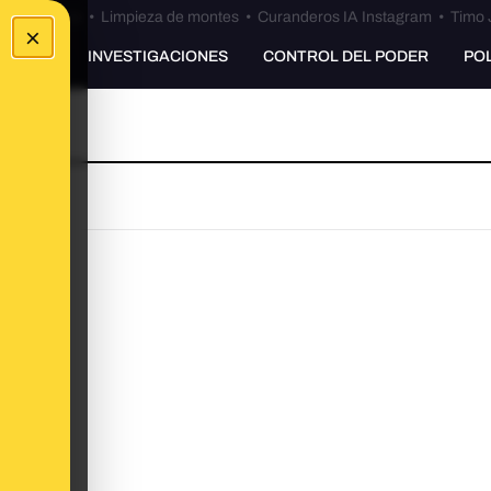
Bulos Ceuta
•
Limpieza de montes
•
Curanderos IA Instagram
•
Timo 
×
UNKING
INVESTIGACIONES
CONTROL DEL PODER
PO