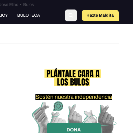
José Elías
•
Bulos
LICY
BULOTECA
Hazte Maldit
a