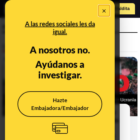
×
Hazte Maldit
a
Abrir menú
A las redes sociales les da
militares franceses
igual.
Desinfo
A nosotros no.
Ayúdanos a
investigar.
Hazte
Embajadora/Embajador
No, Francia no ha enviado tropas al
frente de combate en Ucrania: a 6 de
mayo de 2024 el Gobierno francés
dice que no tiene militares en suelo