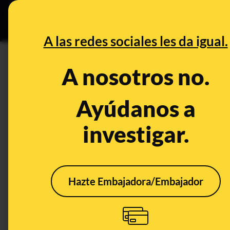
Grupos Ceuta
•
Bu
DESINFO
PREB
A las redes sociales les da igual.
migraciones
A nosotros no.
Prebunking
Ayúdanos a
investigar.
Hazte Embajadora/Embajador
Por qué la idea de raza
carece de base