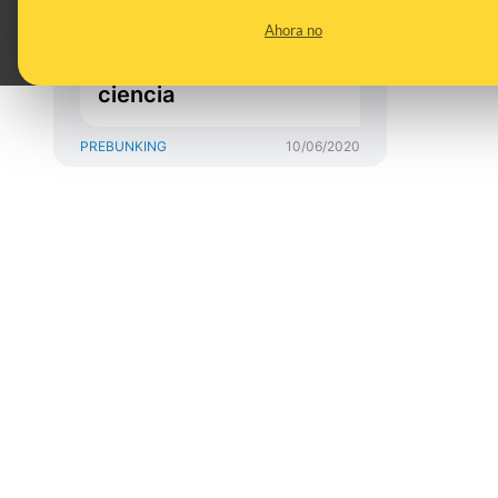
científica y qué bulos
Ahora no
racistas han sido
desmentidos por la
ciencia
PREBUNKING
10/06/2020