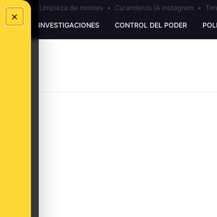
los Ceuta
•
Limpieza de montes
•
Curanderos IA Instagram
•
Tim
×
UNKING
INVESTIGACIONES
CONTROL DEL PODER
POL