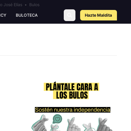
o José Elías
•
Bulos
ICY
BULOTECA
Hazte Maldit
a