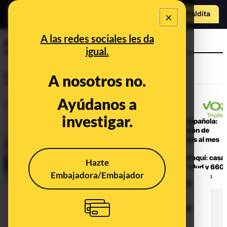
×
Hazte Maldit
a
Abrir menú
A las redes sociales les da
mena y viudas
igual.
Desinfo
A nosotros no.
Ayúdanos a
investigar.
Hazte
Embajadora/Embajador
Los MENA no reciben pagas: el bulo
de que los menores extranjeros no
acompañados reciben 664 euros de
paga