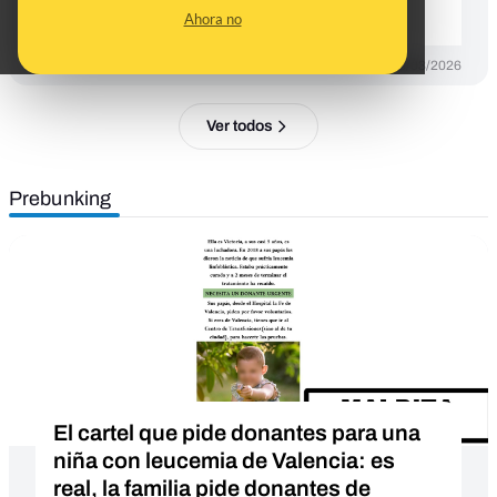
estaba "en recuperación"
Ahora no
DESINFO
30/03/2026
Ver todos
Prebunking
El cartel que pide donantes para una
niña con leucemia de Valencia: es
real, la familia pide donantes de