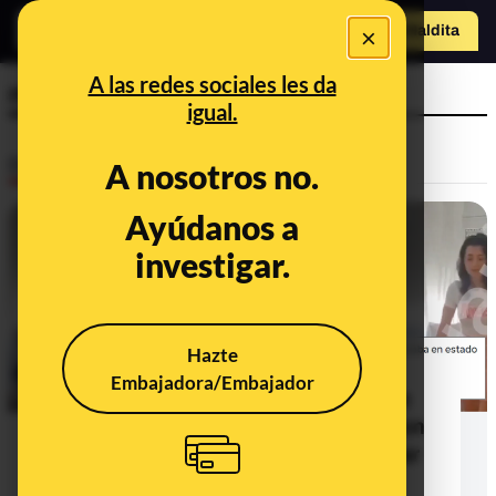
×
Hazte Maldit
a
Abrir menú
A las redes sociales les da
médula
igual.
Desinfo
A nosotros no.
Ayúdanos a
CONTEXTO
investigar.
Hazte
Embajadora/Embajador
Qué sabemos sobre los vídeos que
muestran a Noelia Castillo de pie con
un andador y que utilizan para negar
que era parapléjica y afirmar que