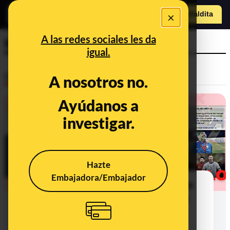
×
Hazte Maldit
a
Abrir menú
A las redes sociales les da
Maradona
igual.
Desinfo
A nosotros no.
Ayúdanos a
investigar.
Hazte
Embajadora/Embajador
"Quien diga que Messi es mejor que
Cristiano no sabe de fútbol" y otras
frases atribuidas sin pruebas a
futbolistas