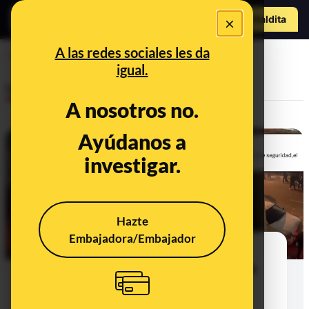
Hazte Maldit
×
o
Abrir menú
A las redes sociales les da
manifestaciones
igual.
Desinfo
A nosotros no.
Ayúdanos a
FALSO
investigar.
Hazte
Embajadora/Embajador
No, este vídeo no muestra una
protesta en Israel por los ataques
israelíes a Irán: son imágenes al
noreste de Irán