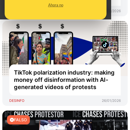
Ahora no
DESINFO
19/03/2026
TikTok polarization industry: making
money off disinformation with AI-
generated videos of protests
DESINFO
26/01/2026
FALSO