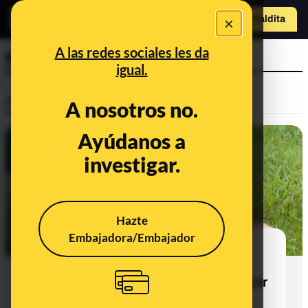
o
×
Hazte Maldit
a
Abrir menú
A las redes sociales les da
Maldita te explica
igual.
Prebunking
A nosotros no.
Ayúdanos a
investigar.
Hazte
Embajadora/Embajador
Paseos a horas frescas y evitar
raparlos: consejos para prevenir
golpes de calor en perros y qué hacer
si ocurren