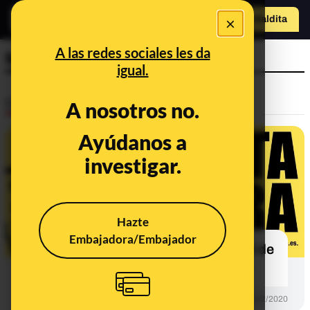
×
Hazte Maldit
a
Abrir menú
A las redes sociales les da
Maldita la hora
igual.
Desinfo
A nosotros no.
Ayúdanos a
investigar.
Hazte
Embajadora/Embajador
Maldita la hora: el podcast semanal de
Maldita.es para que no te la cuelen
DESINFO
29/02/2020