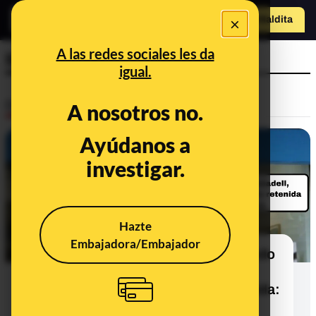
×
Hazte Maldit
o
Abrir menú
A las redes sociales les da
llamadas
igual.
Desinfo
A nosotros no.
Ayúdanos a
FALSO
investigar.
Hazte
Embajadora/Embajador
No, Banco Sabadell no está haciendo
llamadas para alertar de una
transferencia de 9.900 euros retenida:
es ‘vishing’