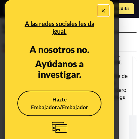
×
Hazte Maldit
o
Abrir menú
A las redes sociales les da
LGTBI
igual.
Desinfo
A nosotros no.
Ayúdanos a
ALERTA
investigar.
Hazte
Embajadora/Embajador
Sin rastro de que Alcaraz haya
acusado a Sánchez de "abuso de
poder" por obligarle a participar en
campañas LGTB