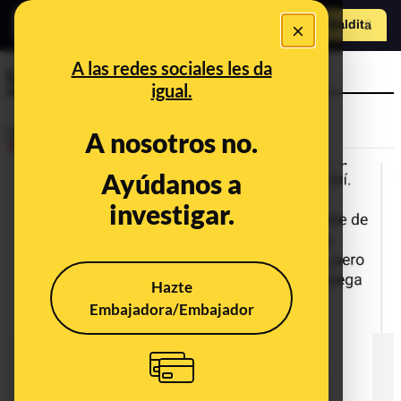
×
Hazte Maldit
o
Abrir menú
A las redes sociales les da
LGTBI
igual.
Desinfo
A nosotros no.
Ayúdanos a
ALERTA
investigar.
Hazte
Embajadora/Embajador
Sin rastro de que Alcaraz haya
acusado a Sánchez de "abuso de
poder" por obligarle a participar en
campañas LGTB