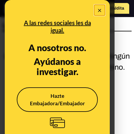
×
Hazte Maldit
a
Abrir menú
A las redes sociales les da
LGBTI+
igual.
A nosotros no.
La búsqueda no ha encontrado ningún
Ayúdanos a
resultado. Prueba con otro término.
investigar.
Hazte
Embajadora/Embajador