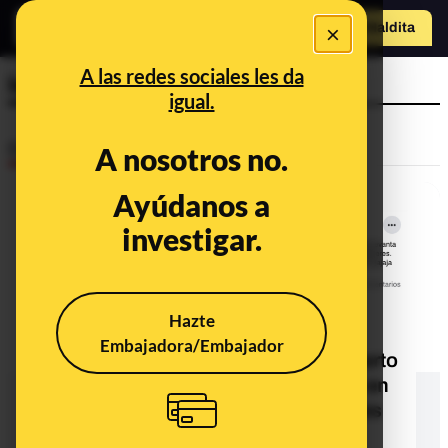
×
Hazte Maldit
a
Abrir menú
A las redes sociales les da
levantar
igual.
Desinfo
A nosotros no.
Ayúdanos a
investigar.
Hazte
Embajadora/Embajador
No, este vídeo no muestra a un muerto
por COVID-19 levantando el brazo en
Bolivia: lo que se ve en las imágenes
es un simulacro