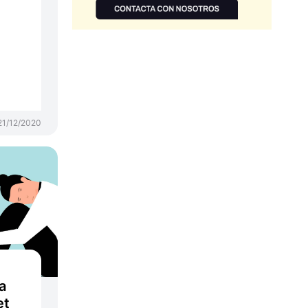
21/12/2020
a
et