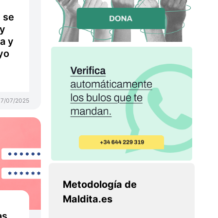
e
 se
ay
a y
yo
7/07/2025
Metodología de
Maldita.es
as