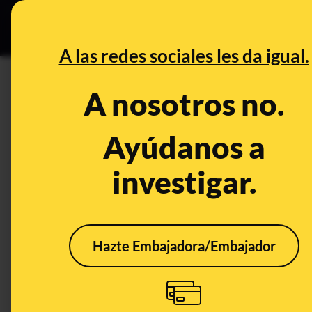
Grupos Ceuta
•
Bu
DESINFO
PREB
A las redes sociales les da igual.
legislación
A nosotros no.
Desinfo
Ayúdanos a
investigar.
CONTEXTO
CONT
Hazte Embajadora/Embajador
¿Qué sanción me
Mult
puede caer por poner
cere