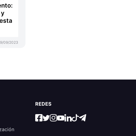
ento:
 y
 esta
9/09/2023
REDES
zación