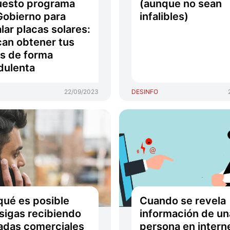
uesto programa
(aunque no sean
Gobierno para
infalibles)
alar placas solares:
an obtener tus
s de forma
dulenta
22/09/2023
DESINFO
qué es posible
Cuando se revela
sigas recibiendo
información de un
adas comerciales
persona en intern