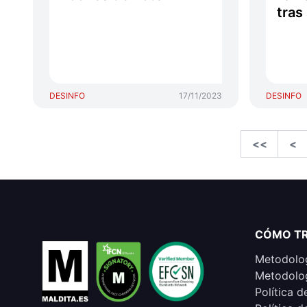
tras
DESINFO
17/11/2023
DESINFO
<<
<
CÓMO T
Metodolog
Metodolog
Política d