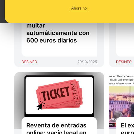
un cartel de alarma en
que
Ahora no
mi casa? Ni vas a ir a la
cárcel ni te van a
multar
automáticamente con
600 euros diarios
DESINFO
29/10/2025
DESINFO
Reventa de entradas
El e
online: vacío legal en
euro