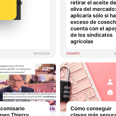
 sabemos
retirar el aceite d
oliva del mercado:
aplicaría sólo si h
exceso de cosech
cuenta con el apo
de los sindicatos
agrícolas
16/10/2025
DESINFO
0
xcomisario
Cómo conseguir
peo Thierry
claves más segur