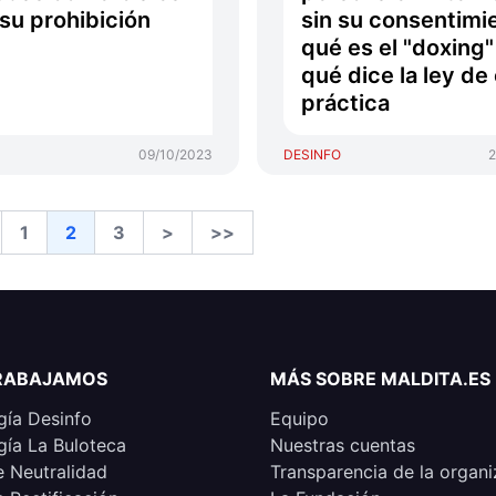
 su prohibición
sin su consentimi
qué es el "doxing"
qué dice la ley de
práctica
09/10/2023
DESINFO
2
1
2
3
>
>>
RABAJAMOS
MÁS SOBRE MALDITA.ES
ía Desinfo
Equipo
ía La Buloteca
Nuestras cuentas
e Neutralidad
Transparencia de la organi