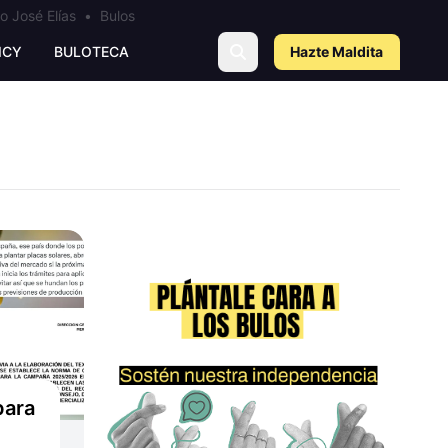
o José Elías
•
Bulos
ICY
BULOTECA
Hazte Maldit
a
para