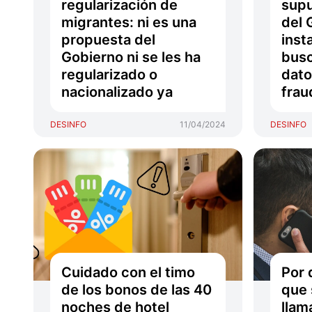
regularización de
sup
migrantes: ni es una
del 
propuesta del
inst
Gobierno ni se les ha
busc
regularizado o
dato
nacionalizado ya
frau
DESINFO
11/04/2024
DESINFO
Cuidado con el timo
Por 
de los bonos de las 40
que 
noches de hotel
llam