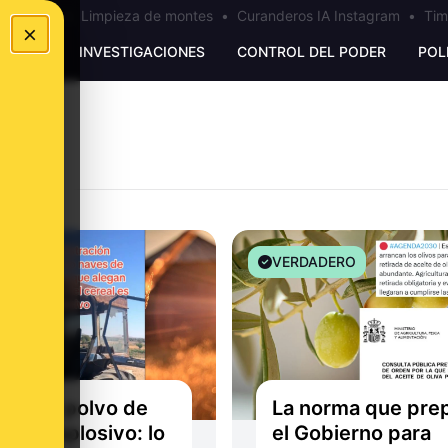
los Ceuta
•
Limpieza de montes
•
Curanderos IA Instagram
•
Tim
×
UNKING
INVESTIGACIONES
CONTROL DEL PODER
POL
EXTO
VERDADERO
as por polvo de
La norma que pre
ales explosivo: lo
el Gobierno para