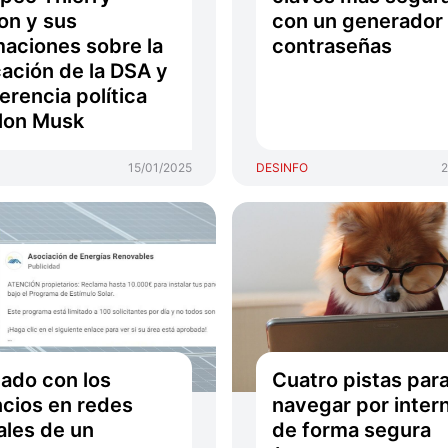
on y sus
con un generador
maciones sobre la
contraseñas
cación de la DSA y
jerencia política
lon Musk
15/01/2025
DESINFO
2
ado con los
Cuatro pistas par
cios en redes
navegar por inter
ales de un
de forma segura