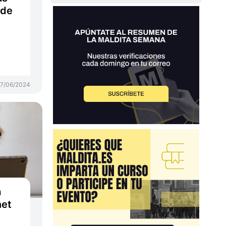
 de
7/06/2024
a
net