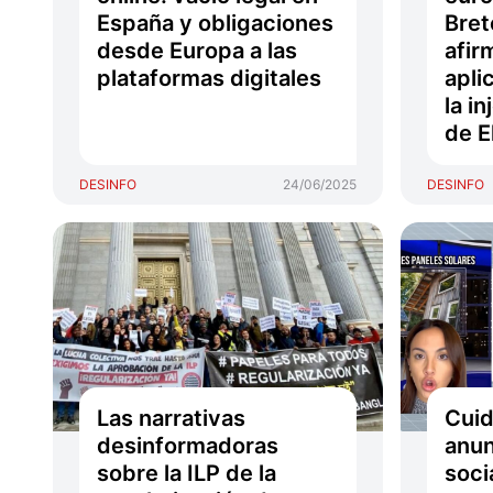
España y obligaciones
Bret
desde Europa a las
afir
plataformas digitales
apli
la in
de E
DESINFO
24/06/2025
DESINFO
Las narrativas
Cuid
desinformadoras
anun
sobre la ILP de la
soci