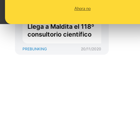
evacuar cuando
Ahora no
estamos fuera de casa
y tamaño del corazón.
Llega a Maldita el 118º
consultorio científico
PREBUNKING
20/11/2020