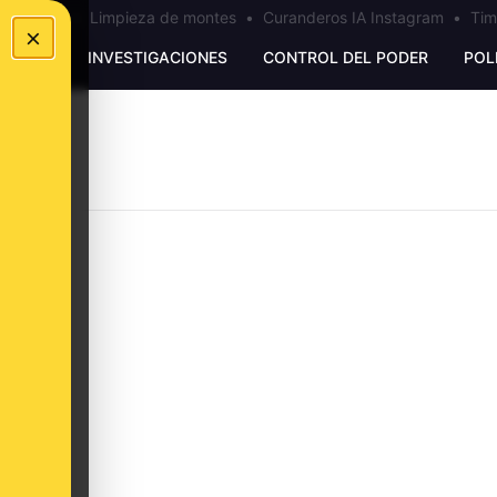
los Ceuta
•
Limpieza de montes
•
Curanderos IA Instagram
•
Tim
×
UNKING
INVESTIGACIONES
CONTROL DEL PODER
POL