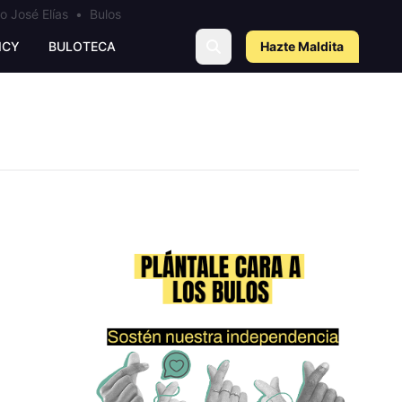
o José Elías
•
Bulos
ICY
BULOTECA
Hazte Maldit
a