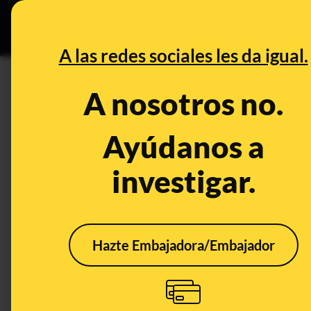
Grupos Ceuta
•
Bu
DESINFO
PREB
A las redes sociales les da igual.
latido
A nosotros no.
Prebunking
Ayúdanos a
investigar.
Hazte Embajadora/Embajador
Potasio y aguacates,
dificultad para