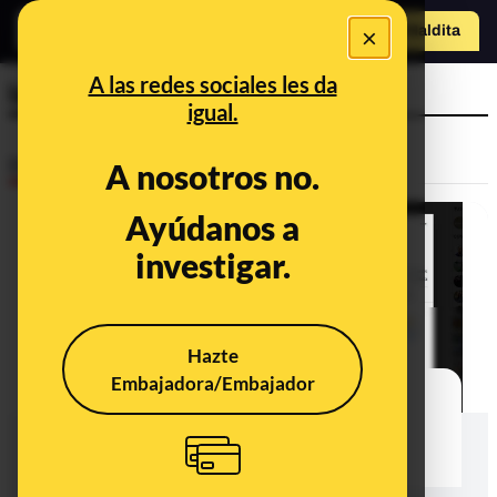
×
Hazte Maldit
a
Abrir menú
A las redes sociales les da
lamiendo
igual.
Desinfo
A nosotros no.
Ayúdanos a
investigar.
Hazte
Embajadora/Embajador
No, el papa Francisco no está
lamiendo a un bebé: es una foto
manipulada