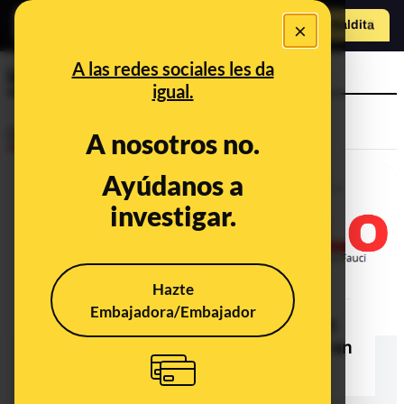
×
Hazte Maldit
o
Abrir menú
A las redes sociales les da
laboratorio
igual.
Desinfo
A nosotros no.
Ayúdanos a
investigar.
Hazte
Embajadora/Embajador
El bulo que vincula a Anthony Fauci
con “un complot para crear COVID en
un laboratorio”