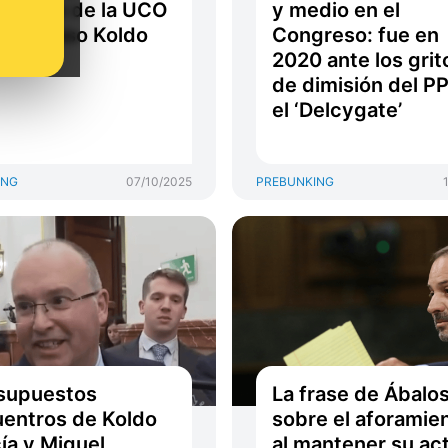
informe de la UCO
y medio en el
e el Caso Koldo
Congreso: fue en
2020 ante los grit
de dimisión del PP
el ‘Delcygate’
ING
07/10/2025
PREBUNKING
supuestos
La frase de Ábalo
entros de Koldo
sobre el aforamie
ía y Miguel
al mantener su ac