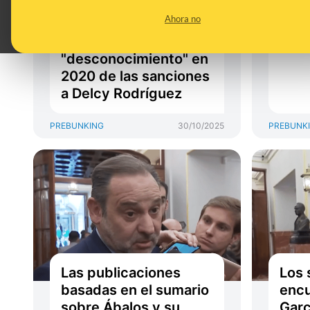
del ‘caso Koldo’: de
del 
Ahora no
reconocer cobros en
sobr
efectivo del PSOE a su
"desconocimiento" en
2020 de las sanciones
a Delcy Rodríguez
PREBUNKING
30/10/2025
PREBUNK
Las publicaciones
Los 
basadas en el sumario
encu
sobre Ábalos y su
Garc