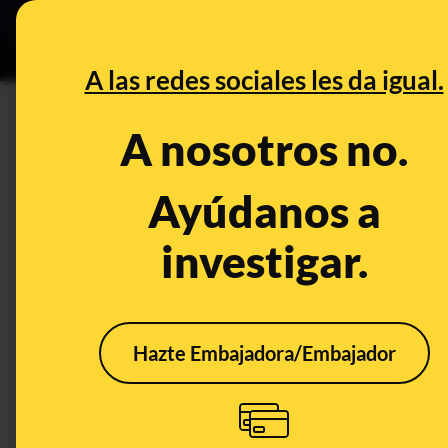
Especial Ceut
DESINFO
PREB
A las redes sociales les da igual.
José Luis Ábalos
A nosotros no.
Prebunking
Ayúdanos a
investigar.
Hazte Embajadora/Embajador
Pedro Sánchez en la
Chis
comisión del Senado
sole