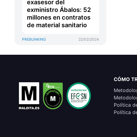
exasesor del
exministro Ábalos: 52
millones en contratos
de material sanitario
PREBUNKING
22/02/2024
CÓMO T
Metodolog
Metodolog
Política d
Política d