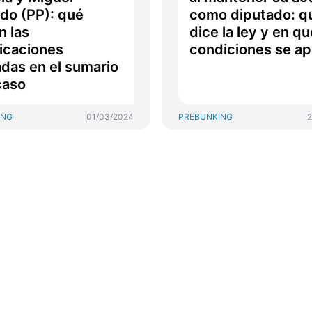
ado (PP): qué
como diputado: q
n las
dice la ley y en qu
icaciones
condiciones se ap
das en el sumario
caso
ING
01/03/2024
PREBUNKING
2