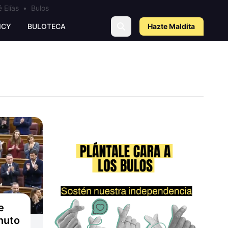
 Elías
•
Bulos
ICY
BULOTECA
Hazte Maldit
a
e
nuto