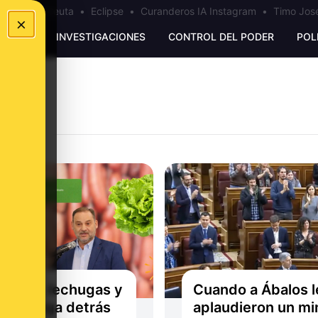
a
•
Bulos Ceuta
•
Eclipse
•
Curanderos IA Instagram
•
Timo José
×
UNKING
INVESTIGACIONES
CONTROL DEL PODER
POL
torras, lechugas y
Cuando a Ábalos l
s: la jerga detrás
aplaudieron un mi