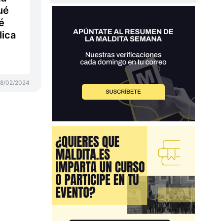
ué
é
lica
8/02/2024