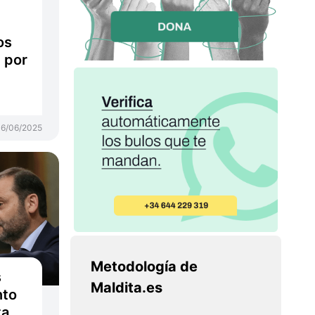
os
 por
16/06/2025
Metodología de
s
Maldita.es
nto
ta