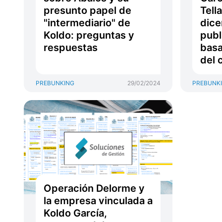
presunto papel de
Tell
"intermediario" de
dice
Koldo: preguntas y
publ
respuestas
basa
del 
PREBUNKING
29/02/2024
PREBUNK
Operación Delorme y
la empresa vinculada a
Koldo García,