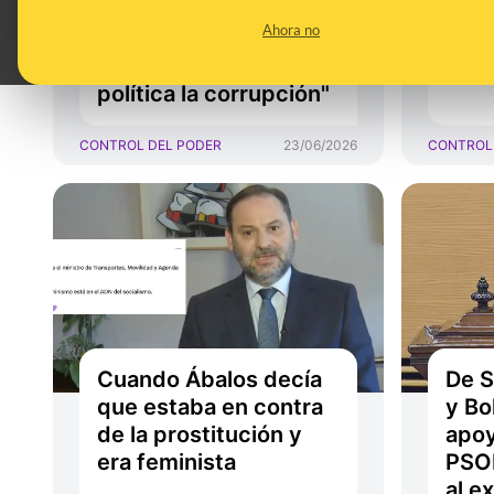
censura de Sánchez
bast
Ahora no
contra Rajoy en 2018
perd
para "sacar de la
de c
política la corrupción"
CONTROL DEL PODER
23/06/2026
CONTROL
Cuando Ábalos decía
De S
que estaba en contra
y Bo
de la prostitución y
apoy
era feminista
PSOE
al e