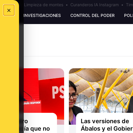
los Ceuta
•
Limpieza de montes
•
Curanderos IA Instagram
•
Tim
×
UNKING
INVESTIGACIONES
CONTROL DEL PODER
POL
ndo Pedro
Las versiones de
hez decía que no
Ábalos y el Gobie