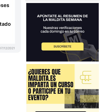
eses
itado
07/12/2021