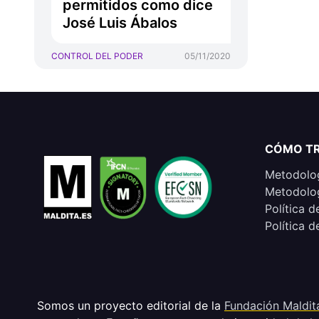
permitidos como dice
José Luis Ábalos
CONTROL DEL PODER
05/11/2020
CÓMO T
Metodolog
Metodolog
Política d
Política d
Somos un proyecto editorial de la
Fundación Maldit