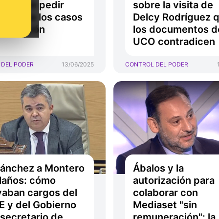
aba con pedir
sobre la visita de
ón ante los casos
Delcy Rodríguez 
orrupción
los documentos de
UCO contradicen
 DEL PODER
13/06/2025
CONTROL DEL PODER
ánchez a Montero
Ábalos y la
laños: cómo
autorización para
aban cargos del
colaborar con
 y del Gobierno
Mediaset "sin
xsecretario de
remuneración": la