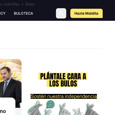
o José Elías
•
Bulos
ICY
BULOTECA
Hazte Maldit
a
rno