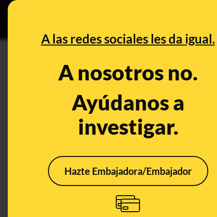
Grupos Ceuta
•
Bu
DESINFO
PREB
A las redes sociales les da igual.
José Luis Ábalos
A nosotros no.
Control del poder
Ayúdanos a
investigar.
Hazte Embajadora/Embajador
Cuando Ábalos
Cua
presentó la moción de
Sánc